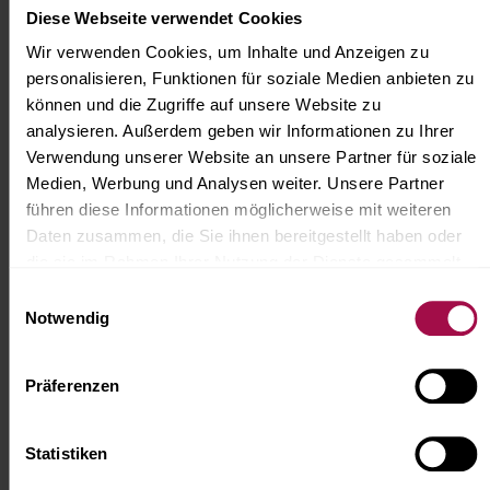
Diese Webseite verwendet Cookies
Familienfeiern, Geburtstage &
Wir verwenden Cookies, um Inhalte und Anzeigen zu
Jubiläen
personalisieren, Funktionen für soziale Medien anbieten zu
können und die Zugriffe auf unsere Website zu
Wir liefern Ihnen die Top-Locations und den
analysieren. Außerdem geben wir Informationen zu Ihrer
Rundum-Service für Ihre Familienfeiern,
Verwendung unserer Website an unsere Partner für soziale
Geburtstage und Jubiläen.
Medien, Werbung und Analysen weiter. Unsere Partner
führen diese Informationen möglicherweise mit weiteren
Daten zusammen, die Sie ihnen bereitgestellt haben oder
mehr erfahren
die sie im Rahmen Ihrer Nutzung der Dienste gesammelt
haben.
Einwilligungsauswahl
Notwendig
Präferenzen
Hochzeiten, Boho Weddings &
Vintage Weddings
Statistiken
Feiern Sie mit PAULS Events Ihre